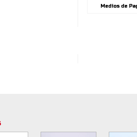
cantidad
Medios de Pa
s