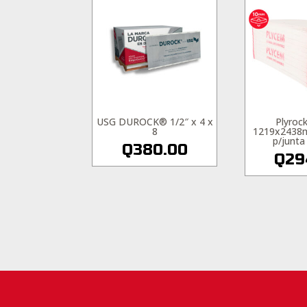
USG DUROCK® 1/2″ x 4 x
Plyro
8
1219x2438m
p/junta 
Q
380.00
Q
29