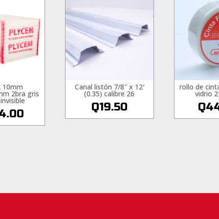
ck 10mm
Canal listón 7/8″ x 12′
rollo de cint
m 2bra gris
(0.35) calibre 26
vidrio 2
invisible
Q
19.50
Q
44
4.00