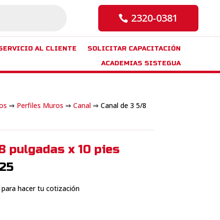
2320-0381
SERVICIO AL CLIENTE
SOLICITAR CAPACITACIÓN
ACADEMIAS SISTEGUA
os
⇒
Perfiles Muros
⇒
Canal
⇒ Canal de 3 5/8
8 pulgadas x 10 pies
Rango
.25
de
precios:
e para hacer tu cotización
desde
Q21.00