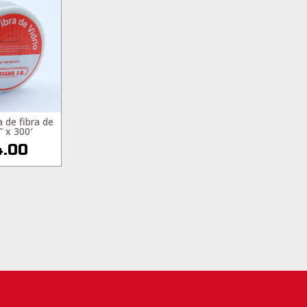
a de fibra de
″ x 300′
.00