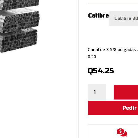
Calibre
Canal de 3 5/8 pulgadas 
0.20
Q
54.25
Canal
de
3
5/8
Pedir
pulgadas
x
10

pies