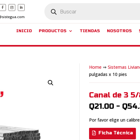
Búsqueda
de
productos
@sistegua.com
INICIO
PRODUCTOS
TIENDAS
NOSOTROS
Home
⇒
Sistemas Livian
pulgadas x 10 pies
Canal de 3 5/
Q
21.00
-
Q
54
Por favor elige un calibr
Ficha Técnica