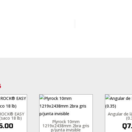
s
ROCK® EASY
Angular de l
saco 18 lb)
(0.
Plyrock 10mm
5.00
Q
7
1219x2438mm 2bra gris
p/junta invisible