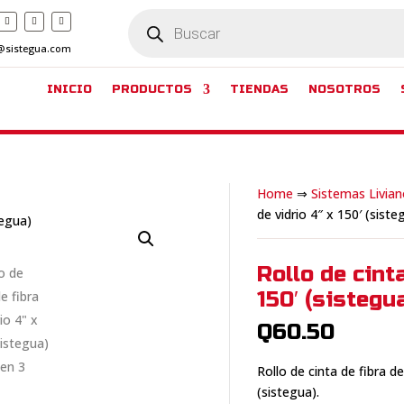
Búsqueda
de
productos
@sistegua.com
INICIO
PRODUCTOS
TIENDAS
NOSOTROS
Home
⇒
Sistemas Livian
de vidrio 4″ x 150′ (siste
Rollo de cinta
150′ (sistegu
Q
60.50
Rollo de cinta de fibra d
(sistegua).