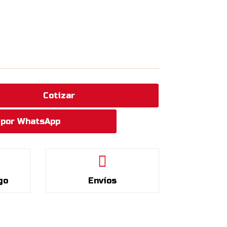
Cotizar
 por WhatsApp

go
Envíos