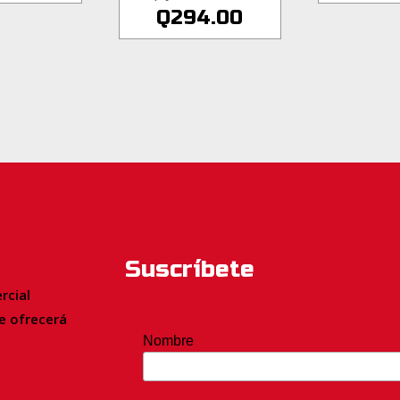
Q
294.00
Suscríbete
rcial
le
ofrecerá
Nombre