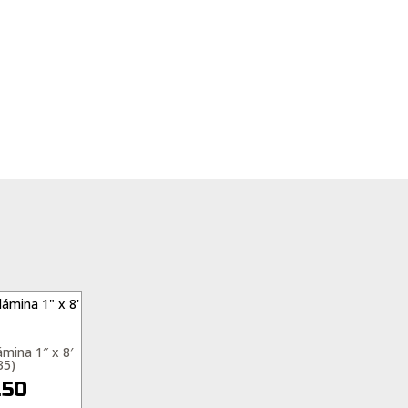
ámina 1″ x 8′
35)
.50