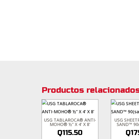
Productos relacionado
USG TABLAROCA® ANTI-
USG SHEET
MOHO® ½” X 4’ X 8’
SAND™ 90(
Q
115.50
Q
17